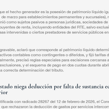
que el hecho generador es la posesión de patrimonio líquido ig
 de marzo para establecimientos permanentes y sucursales), r
finió como sujetos pasivos a personas jurídicas, sociedades d
uyentes de renta, incluyendo entidades del RTE, salvo exclu
sas intervenidas o ciertos prestadores de servicios públicos e
gravable, aclaró que corresponde al patrimonio líquido determi
ctivos contables como contingentes o diferidos, y fijó tarifas
lmente, precisó reglas especiales para escisiones cercanas a
tas exclusiones, y el esquema de pago en dos cuotas durante ab
 la correcta determinación del tributo.
stado niega deducción por falta de sustancia 
rior
ntificada con radicado 28267 del 12 de febrero de 2026, el Con
N que rechazaron la deducción de gastos por servicios intercom