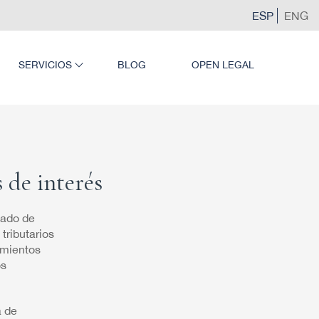
ESP
ENG
SERVICIOS
BLOG
OPEN LEGAL
 de interés
tado de
tributarios
imientos
os
a de