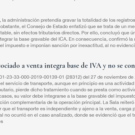
 la administración pretendía gravar la totalidad de los registro
obstante, el Consejo de Estado enfatizó que se trata de un m
able, sin efectos tributarios directos. Por ello, concluyó que
tegrar la base gravable del ICA. En consecuencia, confirmó la 
l impuesto e imponían sanción por inexactitud, al no evidenci
ociado a venta integra base de IVA y no se con
001-23-33-000-2019-00139-01 (28312) del 27 de noviembre de 
el servicio de transporte, aunque en principio es una actividad
ibutario, pierde dicho tratamiento cuando se presta como activ
asos, su valor debe integrarse a la base gravable del impuesto
ción complementaria de la operación principal. La Sala reiteró 
 que el transporte es independiente y ajeno a la venta, carga p
al no ocurrió en el caso analizado, donde se evidenció que el tr
es