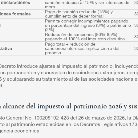
 declaraciones
sanción reducida al 15% y sin intereses de
3
mora
Pago de sanción reducida (15%) y
iones formales
3
cumplimiento de deber formal
Permite corregir incumplimientos pagando
l
un porcentaje del ingreso (3%) o patrimonio
3
(2%)
Reducción de sanciones (80%-85%)
3
pagando el 100% del impuesto discutido
Pago total + reducción de
rativa
sanciones/intereses implica cierre del
3
proceso
Decreto introduce ajustes al impuesto al patrimonio, incluye
tos permanentes y sucursales de sociedades extranjeras, corrig
 y equiparando su tratamiento al de las sociedades nacionales
6.
alcance del impuesto al patrimonio 2026 y sus 
o General No. 100208192-428 del 26 de marzo de 2026, la DIAN
o al patrimonio establecidas en los Decretos Legislativos 173
gencia económica.