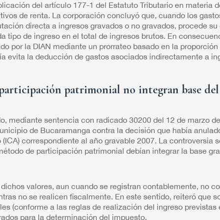
plicación del artículo 177-1 del Estatuto Tributario en materia
utivos de renta. La corporación concluyó que, cuando los gast
tación directa a ingresos gravados o no gravados, procede su
a tipo de ingreso en el total de ingresos brutos. En consecuenc
do por la DIAN mediante un prorrateo basado en la proporción 
a evita la deducción de gastos asociados indirectamente a in
participación patrimonial no integran base del
o, mediante sentencia con radicado 30200 del 12 de marzo de 
municipio de Bucaramanga contra la decisión que había anulado 
 (ICA) correspondiente al año gravable 2007. La controversia se
método de participación patrimonial debían integrar la base gr
 dichos valores, aun cuando se registran contablemente, no co
ntras no se realicen fiscalmente. En este sentido, reiteró que 
les (conforme a las reglas de realización del ingreso previstas e
ados para la determinación del impuesto.