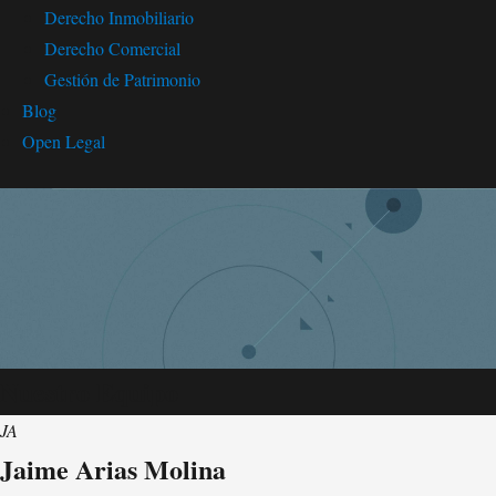
Derecho Inmobiliario
Derecho Comercial
Gestión de Patrimonio
Blog
Open Legal
Nuestro Equipo
JA
Jaime Arias Molina